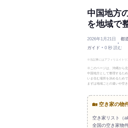
中国地方
を地域で
2026年1月21日
都
ガイド
0 秒 読む
※当記事にはアフィリエイトリ
※このページは、沖縄から北
中国地方として整理するため
いま住む場所を決めるためで
まずは地域ごとの違いや空き
🏡 空き家の
空き家リスト（aki
全国の空き家物