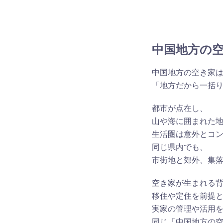
中国地方の
中国地方の空き家
「地方だから一括
都市が点在し、
山や海に囲まれた
生活圏は意外とコ
同じ県内でも、
市街地と郊外、集
空き家が生まれる
移住や定住を前提
実家の管理や活用
同じ「中国地方の