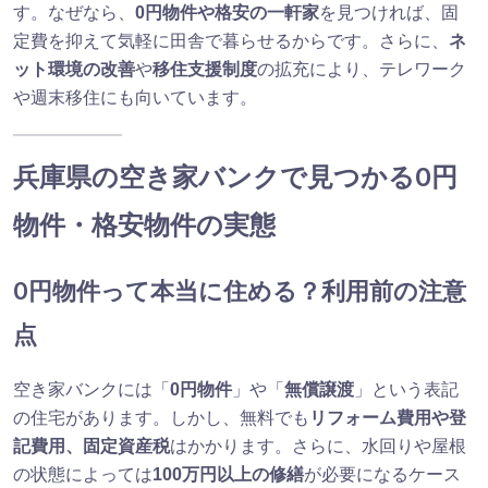
す。なぜなら、
0円物件や格安の一軒家
を見つければ、固
定費を抑えて気軽に田舎で暮らせるからです。さらに、
ネ
ット環境の改善
や
移住支援制度
の拡充により、テレワーク
や週末移住にも向いています。
兵庫県の空き家バンクで見つかる0円
物件・格安物件の実態
0円物件って本当に住める？利用前の注意
点
空き家バンクには「
0円物件
」や「
無償譲渡
」という表記
の住宅があります。しかし、無料でも
リフォーム費用や登
記費用、固定資産税
はかかります。さらに、水回りや屋根
の状態によっては
100万円以上の修繕
が必要になるケース