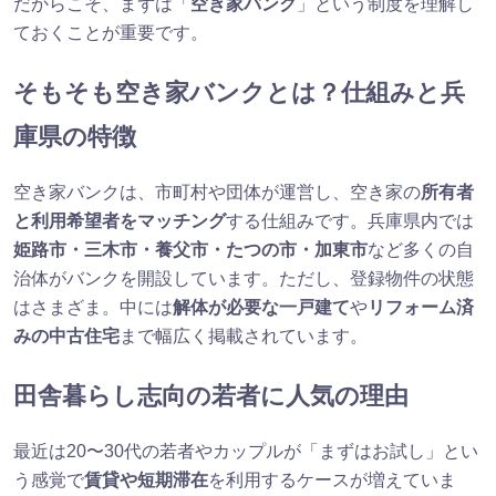
だからこそ、まずは「
空き家バンク
」という制度を理解し
ておくことが重要です。
そもそも空き家バンクとは？仕組みと兵
庫県の特徴
空き家バンクは、市町村や団体が運営し、空き家の
所有者
と利用希望者をマッチング
する仕組みです。兵庫県内では
姫路市・三木市・養父市・たつの市・加東市
など多くの自
治体がバンクを開設しています。ただし、登録物件の状態
はさまざま。中には
解体が必要な一戸建て
や
リフォーム済
みの中古住宅
まで幅広く掲載されています。
田舎暮らし志向の若者に人気の理由
最近は20〜30代の若者やカップルが「まずはお試し」とい
う感覚で
賃貸や短期滞在
を利用するケースが増えていま