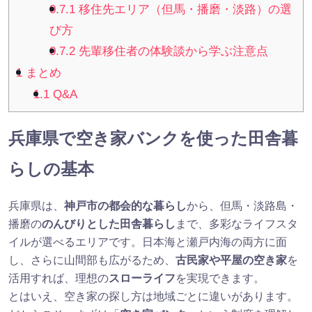
0.7.1
移住先エリア（但馬・播磨・淡路）の選
び方
0.7.2
先輩移住者の体験談から学ぶ注意点
1
まとめ
1.1
Q&A
兵庫県で空き家バンクを使った田舎暮
らしの基本
兵庫県は、
神戸市の都会的な暮らし
から、但馬・淡路島・
播磨の
のんびりとした田舎暮らし
まで、多彩なライフスタ
イルが選べるエリアです。日本海と瀬戸内海の両方に面
し、さらに山間部も広がるため、
古民家や平屋の空き家
を
活用すれば、理想の
スローライフ
を実現できます。
とはいえ、空き家の探し方は地域ごとに違いがあります。