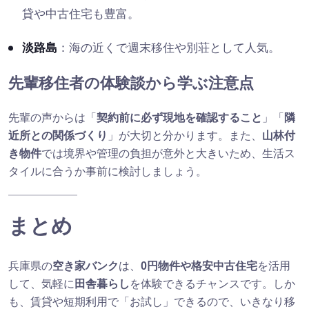
貸や中古住宅も豊富。
淡路島
：海の近くで週末移住や別荘として人気。
先輩移住者の体験談から学ぶ注意点
先輩の声からは「
契約前に必ず現地を確認すること
」「
隣
近所との関係づくり
」が大切と分かります。また、
山林付
き物件
では境界や管理の負担が意外と大きいため、生活ス
タイルに合うか事前に検討しましょう。
まとめ
兵庫県の
空き家バンク
は、
0円物件や格安中古住宅
を活用
して、気軽に
田舎暮らし
を体験できるチャンスです。しか
も、賃貸や短期利用で「お試し」できるので、いきなり移