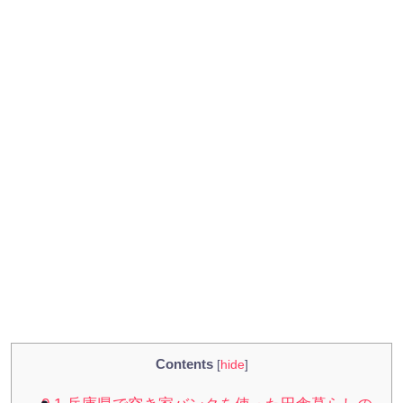
Contents
[
hide
]