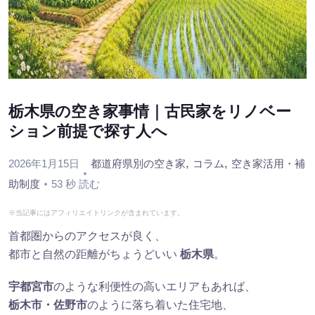
栃木県の空き家事情｜古民家をリノベー
ション前提で探す人へ
,
,
2026年1月15日
都道府県別の空き家
コラム
空き家活用・補
助制度
53 秒 読む
※当記事にはアフィリエイトリンクが含まれています。
首都圏からのアクセスが良く、
都市と自然の距離がちょうどいい
栃木県
。
宇都宮市
のような利便性の高いエリアもあれば、
栃木市・佐野市
のように落ち着いた住宅地、