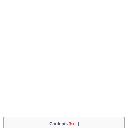
Contents
[
hide
]