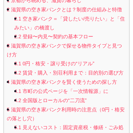
1
京都から眺める、滋賀の暮らし
2
滋賀県の空き家バンクとは？制度の仕組みと特徴
2.1
空き家バンク＝「貸したい/売りたい」と「住
みたい」の橋渡し
2.2
登録〜内見〜契約の基本フロー
3
滋賀県の空き家バンクで探せる物件タイプと見つ
け方
3.1
0円・格安・譲り受けの“リアル”
3.2
賃貸・購入・別荘利用まで：目的別の選び方
4
滋賀県の空き家バンクを賢く使うための探し方
4.1
市町の公式ページを「一次情報源」に
4.2
全国版とローカルの“二刀流”
5
滋賀県の空き家バンク利用時の注意点（0円・格安
の落とし穴）
5.1
見えないコスト：固定資産税・修繕・ごみ処