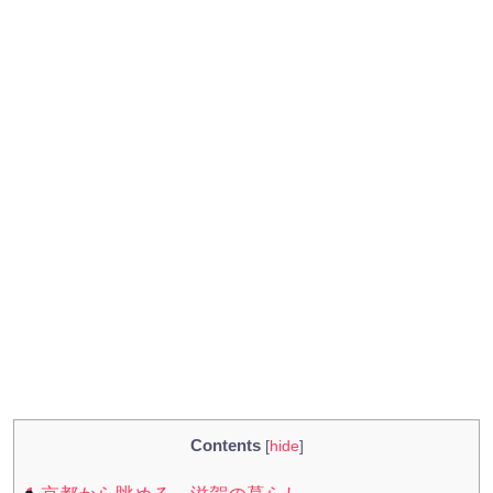
Contents
[
hide
]