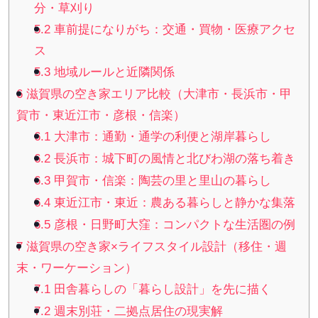
分・草刈り
5.2
車前提になりがち：交通・買物・医療アクセ
ス
5.3
地域ルールと近隣関係
6
滋賀県の空き家エリア比較（大津市・長浜市・甲
賀市・東近江市・彦根・信楽）
6.1
大津市：通勤・通学の利便と湖岸暮らし
6.2
長浜市：城下町の風情と北びわ湖の落ち着き
6.3
甲賀市・信楽：陶芸の里と里山の暮らし
6.4
東近江市・東近：農ある暮らしと静かな集落
6.5
彦根・日野町大窪：コンパクトな生活圏の例
7
滋賀県の空き家×ライフスタイル設計（移住・週
末・ワーケーション）
7.1
田舎暮らしの「暮らし設計」を先に描く
7.2
週末別荘・二拠点居住の現実解